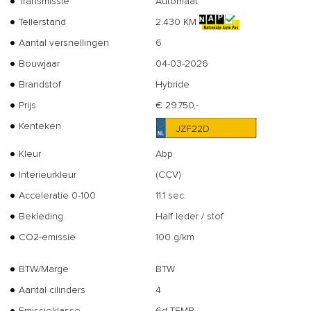
Transmissie
Automaat
Tellerstand
2.430 KM
Aantal versnellingen
6
Bouwjaar
04-03-2026
Brandstof
Hybride
Prijs
€ 29.750,-
Kenteken
JZF22D
Kleur
Abp
Interieurkleur
(CCV)
Acceleratie 0-100
11.1 sec.
Bekleding
Half leder / stof
CO2-emissie
100 g/km
BTW/Marge
BTW
Aantal cilinders
4
Emissieklasse
6d-TEMP