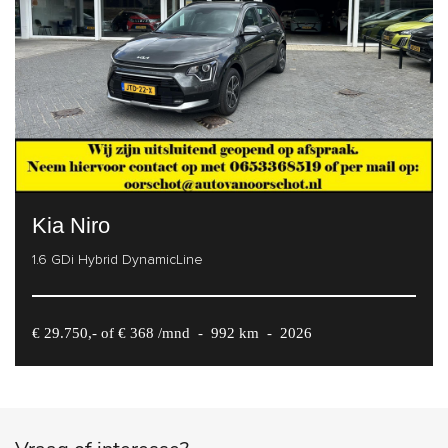
Kia Niro
1.6 GDi Hybrid DynamicLine
€ 29.750,- of € 368 /mnd
-
992 km
-
2026