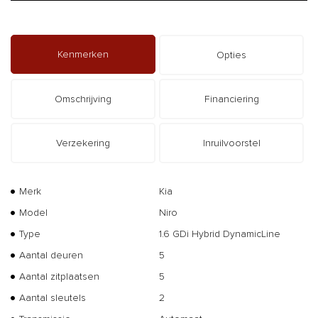
Kenmerken
Opties
Omschrijving
Financiering
Verzekering
Inruilvoorstel
Merk
Kia
Model
Niro
Type
1.6 GDi Hybrid DynamicLine
Aantal deuren
5
Aantal zitplaatsen
5
Aantal sleutels
2