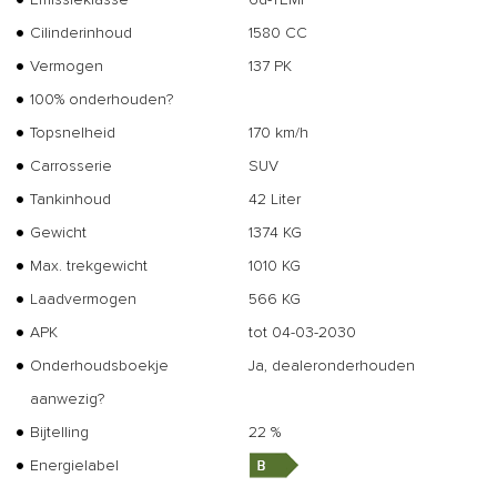
Cilinderinhoud
1580 CC
Vermogen
137 PK
100% onderhouden?
Topsnelheid
170 km/h
Carrosserie
SUV
Tankinhoud
42 Liter
Gewicht
1374 KG
Max. trekgewicht
1010 KG
Laadvermogen
566 KG
APK
tot 04-03-2030
Onderhoudsboekje
Ja, dealeronderhouden
aanwezig?
Bijtelling
22 %
Energielabel