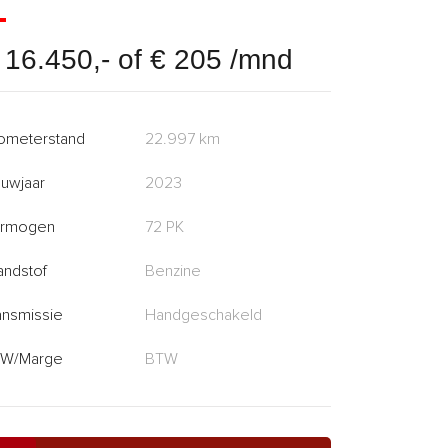
 16.450,- of € 205 /mnd
lometerstand
22.997 km
uwjaar
2023
rmogen
72 PK
andstof
Benzine
ansmissie
Handgeschakeld
W/Marge
BTW