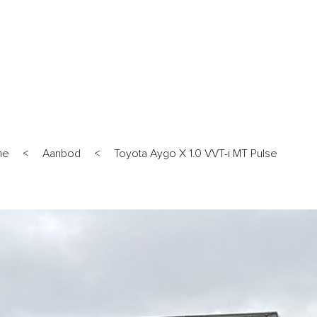
ANBOD
WERKPLAATS
DIENSTEN
OVER ONS
VERKO
me
<
Aanbod
<
Toyota Aygo X 1.0 VVT-i MT Pulse