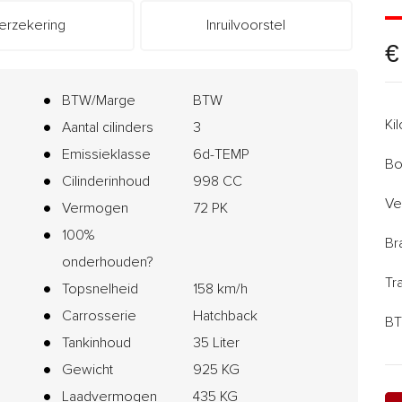
erzekering
Inruilvoorstel
€
BTW/Marge
BTW
Ki
Aantal cilinders
3
Emissieklasse
6d-TEMP
Bo
Cilinderinhoud
998 CC
Ve
Vermogen
72 PK
100%
Br
onderhouden?
Tr
Topsnelheid
158 km/h
Carrosserie
Hatchback
BT
Tankinhoud
35 Liter
Gewicht
925 KG
Laadvermogen
435 KG