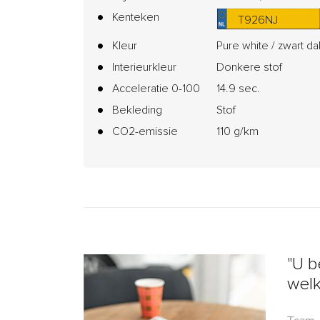
Kenteken
T926NJ
Kleur
Pure white / zwart da
Interieurkleur
Donkere stof
Acceleratie 0-100
14.9 sec.
Bekleding
Stof
CO2-emissie
110 g/km
"U b
wel