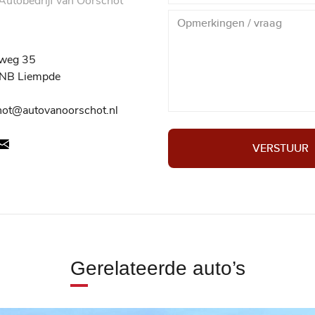
utobedrijf van Oorschot
weg 35
NB Liempde
hot@autovanoorschot.nl
VERSTUUR
Gerelateerde auto’s