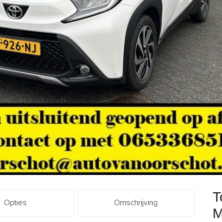
T
Opties
Omschrijving
M