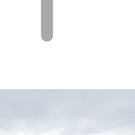
CHT
CONTACT
06-53368519
oorschot@autovanoorschot.nl