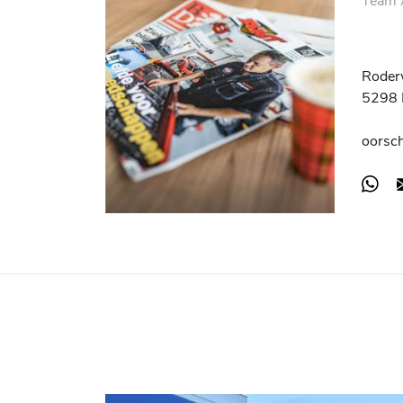
Team A
Roder
5298 
oorsc