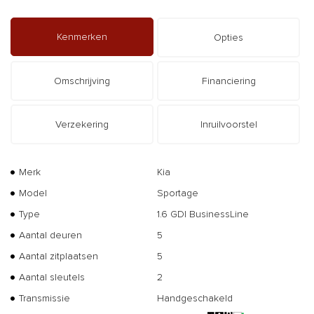
Kenmerken
Opties
Omschrijving
Financiering
Verzekering
Inruilvoorstel
Merk
Kia
Model
Sportage
Type
1.6 GDI BusinessLine
Aantal deuren
5
Aantal zitplaatsen
5
Aantal sleutels
2
Transmissie
Handgeschakeld