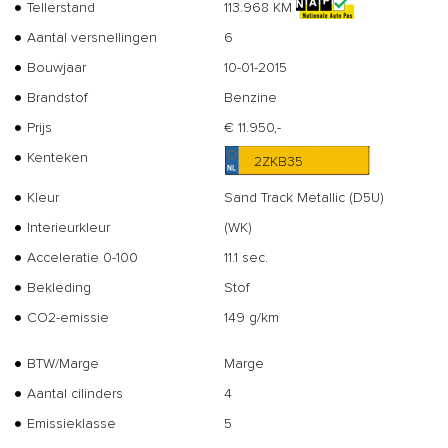
Tellerstand
113.968 KM
Aantal versnellingen
6
Bouwjaar
10-01-2015
Brandstof
Benzine
Prijs
€ 11.950,-
Kenteken
2ZKB35
Kleur
Sand Track Metallic (D5U)
Interieurkleur
(WK)
Acceleratie 0-100
11.1 sec.
Bekleding
Stof
CO2-emissie
149 g/km
BTW/Marge
Marge
Aantal cilinders
4
Emissieklasse
5