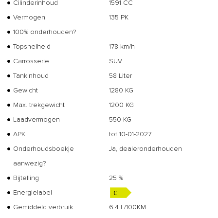
Cilinderinhoud
1591 CC
Vermogen
135 PK
100% onderhouden?
Topsnelheid
178 km/h
Carrosserie
SUV
Tankinhoud
58 Liter
Gewicht
1280 KG
Max. trekgewicht
1200 KG
Laadvermogen
550 KG
APK
tot 10-01-2027
Onderhoudsboekje
Ja, dealeronderhouden
aanwezig?
Bijtelling
25 %
Energielabel
Gemiddeld verbruik
6.4 L/100KM