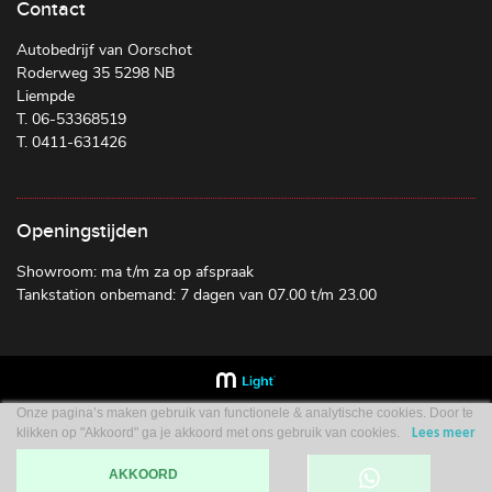
Contact
Autobedrijf van Oorschot
Roderweg 35 5298 NB
Liempde
T. 06-53368519
T. 0411-631426
Openingstijden
Showroom: ma t/m za op afspraak
Tankstation onbemand: 7 dagen van 07.00 t/m 23.00
Onze pagina’s maken gebruik van functionele & analytische cookies. Door te
klikken op "Akkoord" ga je akkoord met ons gebruik van cookies.
Lees meer
AKKOORD