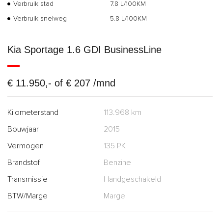
Verbruik stad
7.8 L/100KM
Verbruik snelweg
5.8 L/100KM
Kia Sportage 1.6 GDI BusinessLine
€ 11.950,- of € 207 /mnd
Kilometerstand
113.968 km
Bouwjaar
2015
Vermogen
135 PK
Brandstof
Benzine
Transmissie
Handgeschakeld
BTW/Marge
Marge