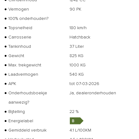
Vermogen
90 PK
100% onderhouden?
Topsnelheid
180 km/h
Carrosserie
Hatchback
Tankinhoud
37 Liter
Gewicht
825 KG
Max. trekgewicht
1000 KG
Laadvermogen
540 KG
APK
tot 07-03-2026
Onderhoudsboekje
Ja, dealeronderhouden
aanwezig?
Bijtelling
22 %
Energielabel
Gemiddeld verbruik
4.1 L/100KM