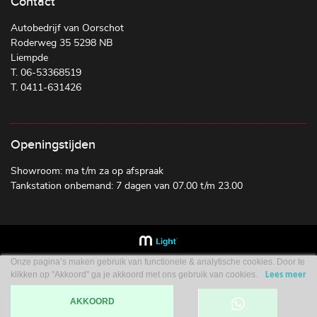
Contact
Autobedrijf van Oorschot
Roderweg 35 5298 NB
Liempde
T. 06-53368519
T. 0411-631426
Openingstijden
Showroom: ma t/m za op afspraak
Tankstation onbemand: 7 dagen van 07.00 t/m 23.00
Onze pagina’s maken gebruik van functionele & analytische cookies. Door te
klikken op "Akkoord" ga je akkoord met ons gebruik van cookies.
Lees meer
AKKOORD