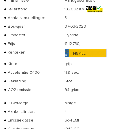
Transmissie
Handgeschakeld
Tellerstand
132.632 KM
Aantal versnellingen
5
Bouwjaar
07-03-2020
Brandstof
Hybride
Prijs
€ 12.750,-
Kenteken
H571LL
Kleur
grijs
Acceleratie 0-100
11.9 sec.
Bekleding
Stof
CO2-emissie
94 g/km
BTW/Marge
Marge
Aantal cilinders
4
Emissieklasse
6d-TEMP
Cilinderinhoud
1242 CC