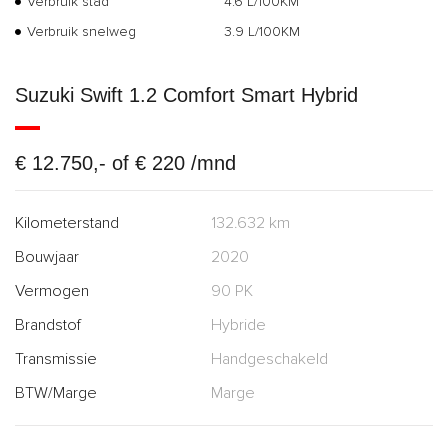
Verbruik stad
4.6 L/100KM
Verbruik snelweg
3.9 L/100KM
Suzuki Swift 1.2 Comfort Smart Hybrid
€ 12.750,- of € 220 /mnd
Kilometerstand
132.632 km
Bouwjaar
2020
Vermogen
90 PK
Brandstof
Hybride
Transmissie
Handgeschakeld
BTW/Marge
Marge