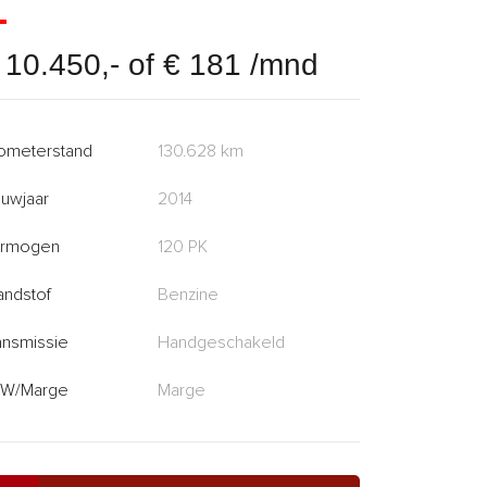
 10.450,- of € 181 /mnd
lometerstand
130.628 km
uwjaar
2014
rmogen
120 PK
andstof
Benzine
ansmissie
Handgeschakeld
W/Marge
Marge