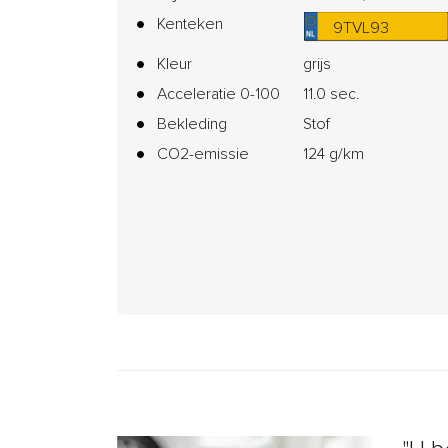
Kenteken
9TVL93
Kleur
grijs
Acceleratie 0-100
11.0 sec.
Bekleding
Stof
CO2-emissie
124 g/km