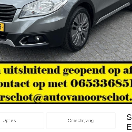
S
Opties
Omschrijving
E