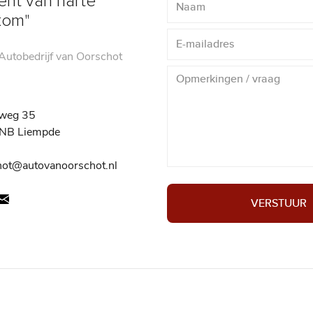
ent van harte
kom"
utobedrijf van Oorschot
weg 35
NB Liempde
hot@autovanoorschot.nl
VERSTUUR