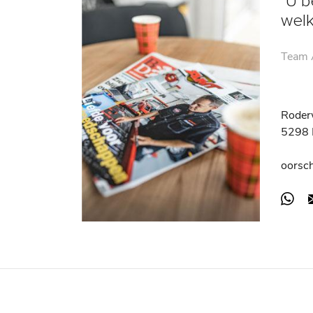
"U b
wel
Team A
Roder
5298 
oorsc