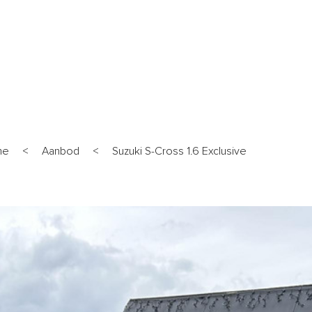
ANBOD
WERKPLAATS
DIENSTEN
OVER ONS
VERKO
me
<
Aanbod
<
Suzuki S-Cross 1.6 Exclusive