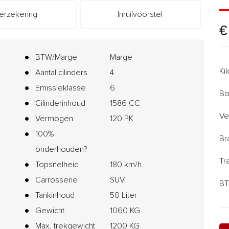
erzekering
Inruilvoorstel
€
BTW/Marge
Marge
Ki
Aantal cilinders
4
Emissieklasse
6
Bo
Cilinderinhoud
1586 CC
Ve
Vermogen
120 PK
100%
Br
onderhouden?
Tr
Topsnelheid
180 km/h
Carrosserie
SUV
BT
Tankinhoud
50 Liter
Gewicht
1060 KG
Max. trekgewicht
1200 KG