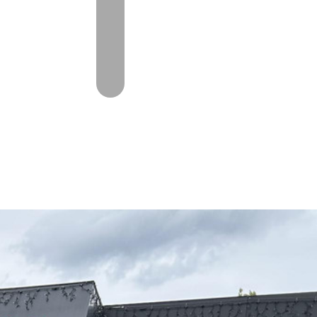
CHT
CONTACT
06-53368519
oorschot@autovanoorschot.nl