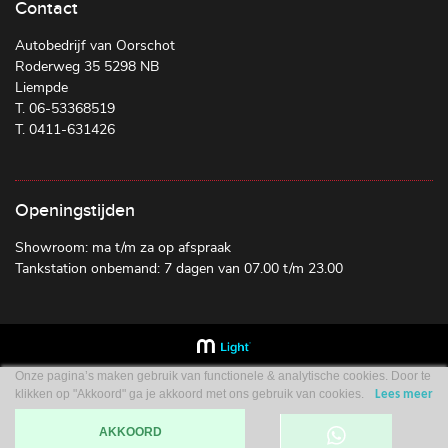
Contact
Autobedrijf van Oorschot
Roderweg 35 5298 NB
Liempde
T. 06-53368519
T. 0411-631426
Openingstijden
Showroom: ma t/m za op afspraak
Tankstation onbemand: 7 dagen van 07.00 t/m 23.00
Onze pagina’s maken gebruik van functionele & analytische cookies. Door te
klikken op "Akkoord" ga je akkoord met ons gebruik van cookies.
Lees meer
AKKOORD