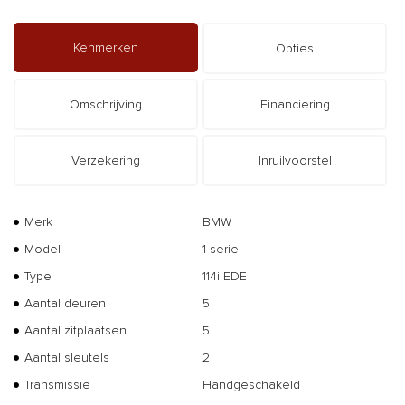
Kenmerken
Opties
Omschrijving
Financiering
Verzekering
Inruilvoorstel
Merk
BMW
Model
1-serie
Type
114i EDE
Aantal deuren
5
Aantal zitplaatsen
5
Aantal sleutels
2
Transmissie
Handgeschakeld