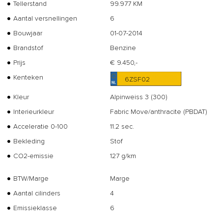
Tellerstand
99.977 KM
Aantal versnellingen
6
Bouwjaar
01-07-2014
Brandstof
Benzine
Prijs
€ 9.450,-
Kenteken
6ZSF02
Kleur
Alpinweiss 3 (300)
Interieurkleur
Fabric Move/anthracite (PBDAT)
Acceleratie 0-100
11.2 sec.
Bekleding
Stof
CO2-emissie
127 g/km
BTW/Marge
Marge
Aantal cilinders
4
Emissieklasse
6