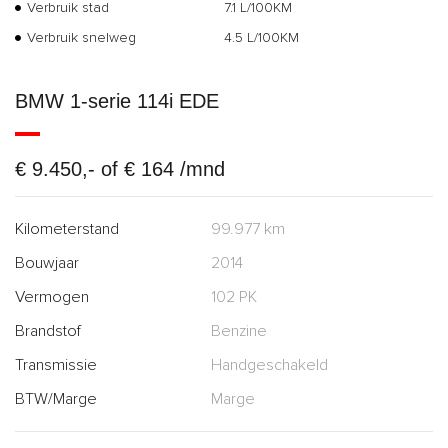
Verbruik stad
7.1 L/100KM
Verbruik snelweg
4.5 L/100KM
BMW 1-serie 114i EDE
€ 9.450,- of € 164 /mnd
Kilometerstand
99.977 km
Bouwjaar
2014
Vermogen
102 PK
Brandstof
Benzine
Transmissie
Handgeschakeld
BTW/Marge
Marge