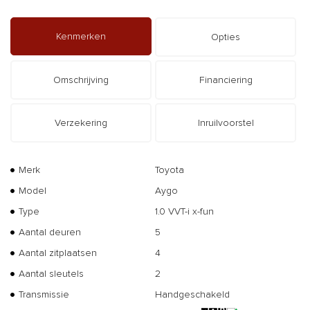
Kenmerken
Opties
Omschrijving
Financiering
Verzekering
Inruilvoorstel
Merk
Toyota
Model
Aygo
Type
1.0 VVT-i x-fun
Aantal deuren
5
Aantal zitplaatsen
4
Aantal sleutels
2
Transmissie
Handgeschakeld