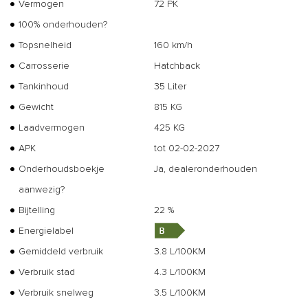
Vermogen
72 PK
100% onderhouden?
Topsnelheid
160 km/h
Carrosserie
Hatchback
Tankinhoud
35 Liter
Gewicht
815 KG
Laadvermogen
425 KG
APK
tot 02-02-2027
Onderhoudsboekje
Ja, dealeronderhouden
aanwezig?
Bijtelling
22 %
Energielabel
Gemiddeld verbruik
3.8 L/100KM
Verbruik stad
4.3 L/100KM
Verbruik snelweg
3.5 L/100KM