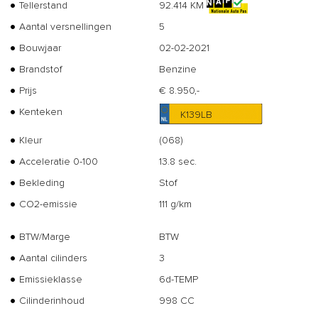
Tellerstand
92.414 KM
Aantal versnellingen
5
Bouwjaar
02-02-2021
Brandstof
Benzine
Prijs
€ 8.950,-
Kenteken
K139LB
Kleur
(068)
Acceleratie 0-100
13.8 sec.
Bekleding
Stof
CO2-emissie
111 g/km
BTW/Marge
BTW
Aantal cilinders
3
Emissieklasse
6d-TEMP
Cilinderinhoud
998 CC