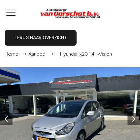
TERUG NAAR OVERZICHT
Home
<
Aanbod
<
Hyundai ix20 1.4i i-Vision