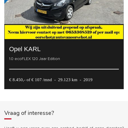
Opel KARL
1.0 ecoFLEX 120 Jaar Edition
€ 8.450,- of € 107 /mnd
-
29.123 km
-
2019
Vraag of interesse?