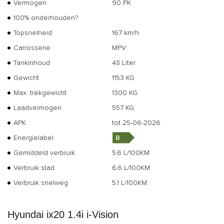
Vermogen
90 PK
100% onderhouden?
Topsnelheid
167 km/h
Carrosserie
MPV
Tankinhoud
48 Liter
Gewicht
1153 KG
Max. trekgewicht
1300 KG
Laadvermogen
557 KG
APK
tot 25-06-2026
Energielabel
Gemiddeld verbruik
5.6 L/100KM
Verbruik stad
6.6 L/100KM
Verbruik snelweg
5.1 L/100KM
Hyundai ix20 1.4i i-Vision