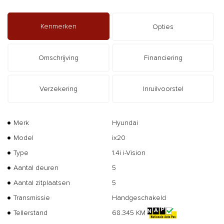
Kenmerken
Opties
Omschrijving
Financiering
Verzekering
Inruilvoorstel
Merk
Hyundai
Model
ix20
Type
1.4i i-Vision
Aantal deuren
5
Aantal zitplaatsen
5
Transmissie
Handgeschakeld
Tellerstand
68.345 KM