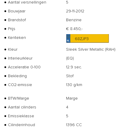
Aantal versnellingen
5
Bouwjaar
29-11-2012
Brandstof
Benzine
Prijs
€ 8.450,-
Kenteken
68ZJP3
Kleur
Sleek Silver Metallic (RAH)
Interieurkleur
(EQ)
Acceleratie 0-100
12.9 sec.
Bekleding
Stof
CO2-emissie
130 g/km
BTW/Marge
Marge
Aantal cilinders
4
Emissieklasse
5
Cilinderinhoud
1396 CC