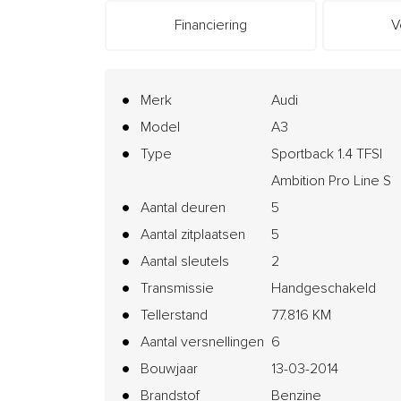
Financiering
V
Merk
Audi
Model
A3
Type
Sportback 1.4 TFSI
Ambition Pro Line S
Aantal deuren
5
Aantal zitplaatsen
5
Aantal sleutels
2
Transmissie
Handgeschakeld
Tellerstand
77.816 KM
Aantal versnellingen
6
Bouwjaar
13-03-2014
Brandstof
Benzine