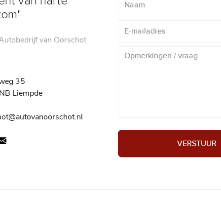
ent van harte
kom"
utobedrijf van Oorschot
weg 35
NB Liempde
hot@autovanoorschot.nl
VERSTUUR