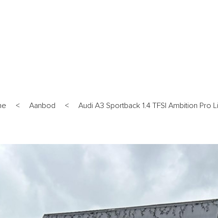
ANBOD
WERKPLAATS
DIENSTEN
OVER ONS
VERKO
me
<
Aanbod
<
Audi A3 Sportback 1.4 TFSI Ambition Pro L