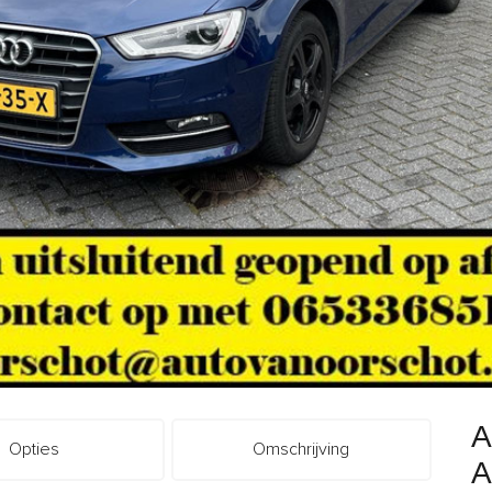
A
Opties
Omschrijving
A