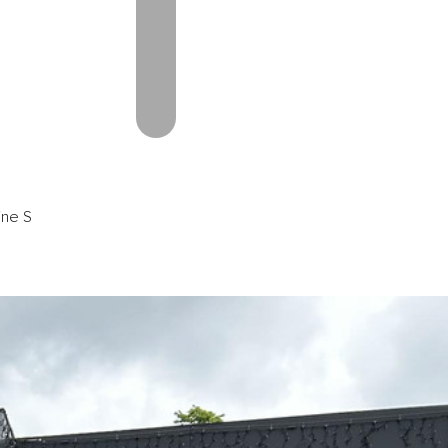
CHT
CONTACT
06-53368519
oorschot@autovanoorschot.nl
ine S