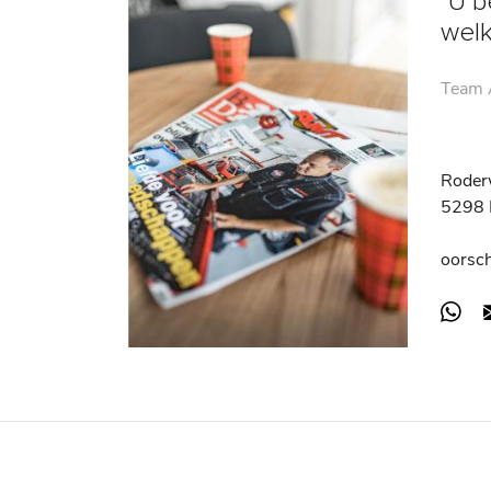
"U b
wel
Team A
Roder
5298 
oorsc