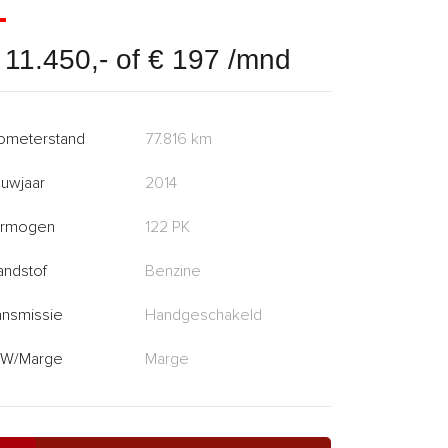
 11.450,- of € 197 /mnd
lometerstand
77.816 km
uwjaar
2014
rmogen
122 PK
andstof
Benzine
ansmissie
Handgeschakeld
W/Marge
Marge